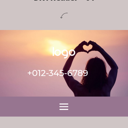
+012-345-6789